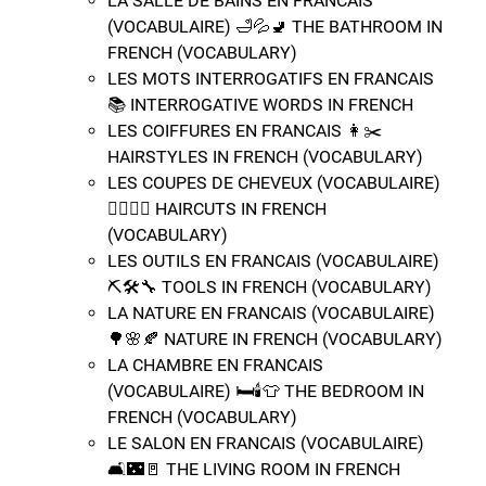
LA SALLE DE BAINS EN FRANCAIS
(VOCABULAIRE) 🛁​💦​🚽​ THE BATHROOM IN
FRENCH (VOCABULARY)
LES MOTS INTERROGATIFS EN FRANCAIS
📚​ INTERROGATIVE WORDS IN FRENCH
LES COIFFURES EN FRANCAIS 👩​✂️​
HAIRSTYLES IN FRENCH (VOCABULARY)
LES COUPES DE CHEVEUX (VOCABULAIRE)
💇‍♀️​💇‍♂️​ HAIRCUTS IN FRENCH
(VOCABULARY)
LES OUTILS EN FRANCAIS (VOCABULAIRE)
⛏️​🛠️​🔧​​ TOOLS IN FRENCH (VOCABULARY)
LA NATURE EN FRANCAIS (VOCABULAIRE)
🌳​🌸​🍂​​​ NATURE IN FRENCH (VOCABULARY)
LA CHAMBRE EN FRANCAIS
(VOCABULAIRE) 🛏️​🕯️​👕​​​ THE BEDROOM IN
FRENCH (VOCABULARY)
LE SALON EN FRANCAIS (VOCABULAIRE)
🛋️​🌃​🚪​ ​​THE LIVING ROOM IN FRENCH