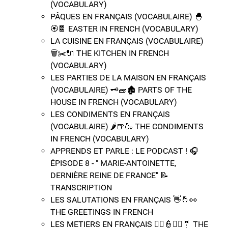
(VOCABULARY)
PÂQUES EN FRANÇAIS (VOCABULAIRE) 🐣​
🏵️​🍫​ EASTER IN FRENCH (VOCABULARY)
LA CUISINE EN FRANÇAIS (VOCABULAIRE)
🗑️​✂️​🔌​​ THE KITCHEN IN FRENCH
(VOCABULARY)
LES PARTIES DE LA MAISON EN FRANÇAIS
(VOCABULAIRE) 🗝️​🧱​🏚️​​ PARTS OF THE
HOUSE IN FRENCH (VOCABULARY)
LES CONDIMENTS EN FRANÇAIS
(VOCABULAIRE) 🌶️​🍺​🍶​​ THE CONDIMENTS
IN FRENCH (VOCABULARY)
APPRENDS ET PARLE : LE PODCAST ! 🎧
ÉPISODE 8 - " MARIE-ANTOINETTE,
DERNIÈRE REINE DE FRANCE" 📝​
TRANSCRIPTION
LES SALUTATIONS EN FRANÇAIS 👋​🤞​👀​
THE GREETINGS IN FRENCH
LES METIERS EN FRANÇAIS 👨‍✈️​👮​👨‍⚖️​🤵​ THE