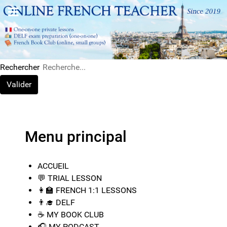
Rechercher
Valider
Menu principal
ACCUEIL
💬​ TRIAL LESSON
👩‍🏫​​ FRENCH 1:1 LESSONS
👨‍🎓​ DELF
☕ MY BOOK CLUB
🎧 MY PODCAST ​