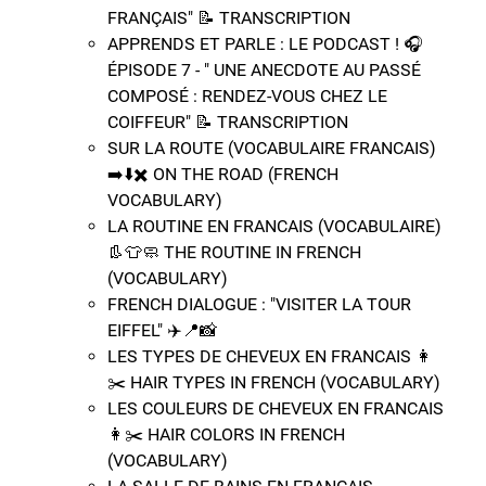
FRANÇAIS" 📝​ TRANSCRIPTION
APPRENDS ET PARLE : LE PODCAST ! 🎧
ÉPISODE 7 - " UNE ANECDOTE AU PASSÉ
COMPOSÉ : RENDEZ-VOUS CHEZ LE
COIFFEUR" 📝​ TRANSCRIPTION
SUR LA ROUTE (VOCABULAIRE FRANCAIS)
➡️​⬇️​✖️​​ ON THE ROAD (FRENCH
VOCABULARY)
LA ROUTINE EN FRANCAIS (VOCABULAIRE) ​
👢​👕​🧼​ THE ROUTINE IN FRENCH
(VOCABULARY)
FRENCH DIALOGUE : "VISITER LA TOUR
EIFFEL" ✈️​📍​📸​
LES TYPES DE CHEVEUX EN FRANCAIS 👩​
✂️​ HAIR TYPES IN FRENCH (VOCABULARY)
LES COULEURS DE CHEVEUX EN FRANCAIS
👩​✂️​ HAIR COLORS IN FRENCH
(VOCABULARY)