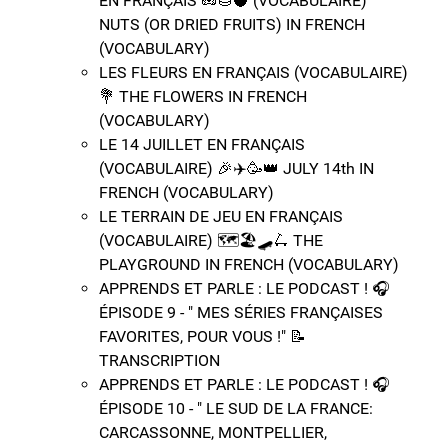
EN FRANÇAIS ​🥜​🌰​🥥​ (VOCABULAIRE)
NUTS (OR DRIED FRUITS) IN FRENCH
(VOCABULARY)
LES FLEURS EN FRANÇAIS (VOCABULAIRE)
​💐​​​​​ THE FLOWERS IN FRENCH
(VOCABULARY)
LE 14 JUILLET EN FRANÇAIS
(VOCABULAIRE) ​​​🎉​✈️​🥳​👑​​​​​​ JULY 14th IN
FRENCH (VOCABULARY)
LE TERRAIN DE JEU EN FRANÇAIS
(VOCABULAIRE) ​​​​​​🗺️​🏖️​🛹​🛴​ THE
PLAYGROUND IN FRENCH (VOCABULARY)
APPRENDS ET PARLE : LE PODCAST ! 🎧
ÉPISODE 9 - " MES SÉRIES FRANÇAISES
FAVORITES, POUR VOUS !" 📝​
TRANSCRIPTION
APPRENDS ET PARLE : LE PODCAST ! 🎧
ÉPISODE 10 - " LE SUD DE LA FRANCE:
CARCASSONNE, MONTPELLIER,