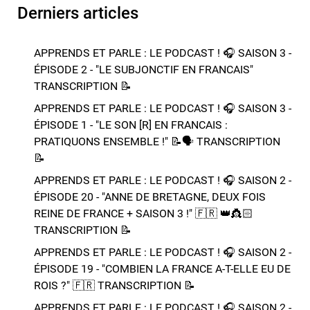
Derniers articles
APPRENDS ET PARLE : LE PODCAST ! 🎧 SAISON 3 -
ÉPISODE 2 - "LE SUBJONCTIF EN FRANCAIS" ​​​​
TRANSCRIPTION 📝​
APPRENDS ET PARLE : LE PODCAST ! 🎧 SAISON 3 -
ÉPISODE 1 - "LE SON [R] EN FRANCAIS :
PRATIQUONS ENSEMBLE !" 📝​🗣️​​​​ TRANSCRIPTION
📝​
APPRENDS ET PARLE : LE PODCAST ! 🎧 SAISON 2 -
ÉPISODE 20 - "ANNE DE BRETAGNE, DEUX FOIS
REINE DE FRANCE + SAISON 3 !"​ 🇫🇷 👑​👸🏻​​
TRANSCRIPTION 📝​
APPRENDS ET PARLE : LE PODCAST ! 🎧 SAISON 2 -
ÉPISODE 19 - "COMBIEN LA FRANCE A-T-ELLE EU DE
ROIS ?"​ 🇫🇷​ TRANSCRIPTION 📝​
APPRENDS ET PARLE : LE PODCAST ! 🎧 SAISON 2 -