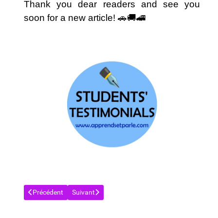
Thank you dear readers and see you
soon for a new article! 🚗​🚚​🚄​
Article précédent : VOCABULAIRE FRANCAIS : NOËL 🎄​🎁​🎅
Article suivant : VOCABULAIRE EN FRANCAIS 
Précédent
Suivant