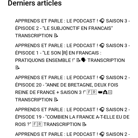
Derniers articles
APPRENDS ET PARLE : LE PODCAST ! 🎧 SAISON 3 -
ÉPISODE 2 - "LE SUBJONCTIF EN FRANCAIS" ​​​​
TRANSCRIPTION 📝​
APPRENDS ET PARLE : LE PODCAST ! 🎧 SAISON 3 -
ÉPISODE 1 - "LE SON [R] EN FRANCAIS :
PRATIQUONS ENSEMBLE !" 📝​🗣️​​​​ TRANSCRIPTION
📝​
APPRENDS ET PARLE : LE PODCAST ! 🎧 SAISON 2 -
ÉPISODE 20 - "ANNE DE BRETAGNE, DEUX FOIS
REINE DE FRANCE + SAISON 3 !"​ 🇫🇷 👑​👸🏻​​
TRANSCRIPTION 📝​
APPRENDS ET PARLE : LE PODCAST ! 🎧 SAISON 2 -
ÉPISODE 19 - "COMBIEN LA FRANCE A-T-ELLE EU DE
ROIS ?"​ 🇫🇷​ TRANSCRIPTION 📝​
APPRENDS ET PARLE : LE PODCAST ! 🎧 SAISON 2 -