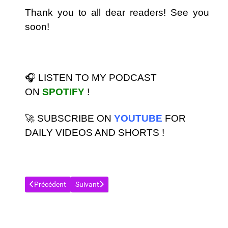
Thank you to all dear readers! See you
soon!
🎧​ LISTEN TO MY PODCAST
ON
SPOTIFY
!
🚀​ SUBSCRIBE ON
YOUTUBE
FOR
DAILY VIDEOS AND SHORTS !
Article précédent : LES DIRECTIONS EN FRANCAIS (VOCABULAI
Article suivant : APPRENDS ET PARLE : LE POD
Précédent
Suivant