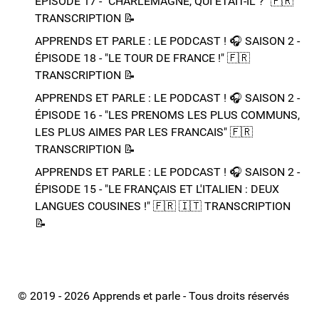
ÉPISODE 17 - "CHARLEMAGNE, QUI ETAIT-IL ?"​ 🇫🇷​
TRANSCRIPTION 📝​
APPRENDS ET PARLE : LE PODCAST ! 🎧 SAISON 2 -
ÉPISODE 18 - "LE TOUR DE FRANCE !"​ 🇫🇷​
TRANSCRIPTION 📝​
APPRENDS ET PARLE : LE PODCAST ! 🎧 SAISON 2 -
ÉPISODE 16 - "LES PRENOMS LES PLUS COMMUNS,
LES PLUS AIMES PAR LES FRANCAIS"​ 🇫🇷​
TRANSCRIPTION 📝​
APPRENDS ET PARLE : LE PODCAST ! 🎧 SAISON 2 -
ÉPISODE 15 - "LE FRANÇAIS ET L'ITALIEN : DEUX
LANGUES COUSINES !"​ 🇫🇷​ 🇮🇹​ ​TRANSCRIPTION
📝​
© 2019 - 2026 Apprends et parle - Tous droits réservés