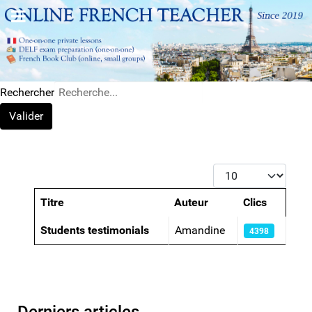
Rechercher
Valider
Afficher #
Titre
Auteur
Clics
Articles
Students testimonials
Amandine
4398
Derniers articles