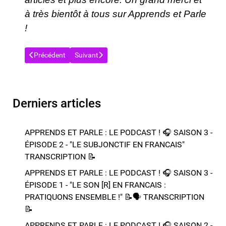
à très bientôt à tous sur Apprends et Parle
!
Article précédent : APPRENDS ET PARLE : LE PODCAST ! 🎧 SAI
Article suivant : APPRENDS ET PARLE : LE POD
Précédent
Suivant
Derniers articles
APPRENDS ET PARLE : LE PODCAST ! 🎧 SAISON 3 -
ÉPISODE 2 - "LE SUBJONCTIF EN FRANCAIS" ​​​​
TRANSCRIPTION 📝​
APPRENDS ET PARLE : LE PODCAST ! 🎧 SAISON 3 -
ÉPISODE 1 - "LE SON [R] EN FRANCAIS :
PRATIQUONS ENSEMBLE !" 📝​🗣️​​​​ TRANSCRIPTION
📝​
APPRENDS ET PARLE : LE PODCAST ! 🎧 SAISON 2 -