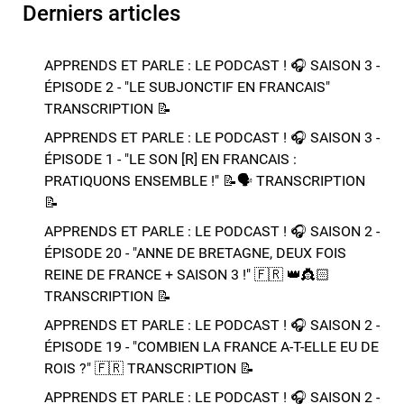
Derniers articles
APPRENDS ET PARLE : LE PODCAST ! 🎧 SAISON 3 -
ÉPISODE 2 - "LE SUBJONCTIF EN FRANCAIS" ​​​​
TRANSCRIPTION 📝​
APPRENDS ET PARLE : LE PODCAST ! 🎧 SAISON 3 -
ÉPISODE 1 - "LE SON [R] EN FRANCAIS :
PRATIQUONS ENSEMBLE !" 📝​🗣️​​​​ TRANSCRIPTION
📝​
APPRENDS ET PARLE : LE PODCAST ! 🎧 SAISON 2 -
ÉPISODE 20 - "ANNE DE BRETAGNE, DEUX FOIS
REINE DE FRANCE + SAISON 3 !"​ 🇫🇷 👑​👸🏻​​
TRANSCRIPTION 📝​
APPRENDS ET PARLE : LE PODCAST ! 🎧 SAISON 2 -
ÉPISODE 19 - "COMBIEN LA FRANCE A-T-ELLE EU DE
ROIS ?"​ 🇫🇷​ TRANSCRIPTION 📝​
APPRENDS ET PARLE : LE PODCAST ! 🎧 SAISON 2 -