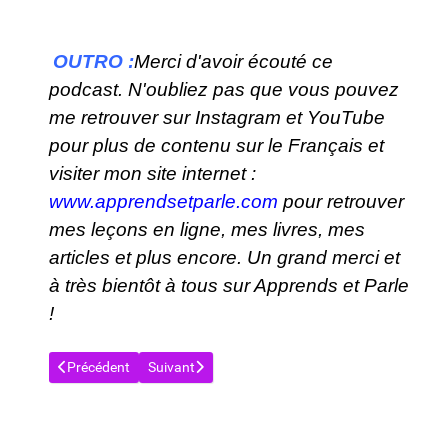
OUTRO :
Merci d'avoir écouté ce
podcast. N'oubliez pas que vous pouvez
me retrouver sur Instagram et YouTube
pour plus de contenu sur le Français et
visiter mon site internet :
www.apprendsetparle.com
pour retrouver
mes leçons en ligne, mes livres, mes
articles et plus encore. Un grand merci et
à très bientôt à tous sur Apprends et Parle
!
Article précédent : APPRENDS ET PARLE : LE PODCAST ! 🎧 SAI
Article suivant : APPRENDS ET PARLE : LE PODCA
Précédent
Suivant