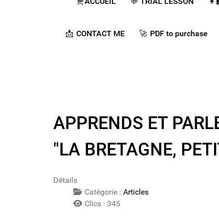
ACCUEIL
💬​ TRIAL LESSON
👩
📩 CONTACT ME
🚀​ PDF to purchase
APPRENDS ET PARLE 
"LA BRETAGNE, PETIT
Détails
Catégorie :
Articles
Clics : 345