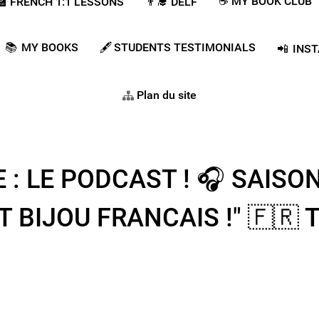
☕ MY BOOK CLUB
‍🏫​​ FRENCH 1:1 LESSONS
👨‍🎓​ DELF
📚 MY BOOKS
🖋️ STUDENTS TESTIMONIALS
📲 INS
Plan du site
: LE PODCAST ! 🎧 SAISON 
 BIJOU FRANCAIS !"​ 🇫🇷​ 