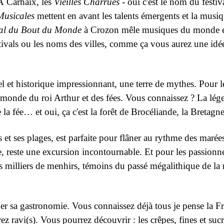
 À Carhaix, les
Vieilles Charrues -
oui c'est le nom du festiv
Musicales
mettent en avant les talents émergents et la musi
val du Bout du Monde
à Crozon mêle musiques du monde et
estivals ou les noms des villes, comme ça vous aurez une idée
el et historique impressionnant, une terre de mythes. Pour l
e monde du roi Arthur et des fées. Vous connaissez ? La lé
la fée… et oui, ça c'est la forêt de Brocéliande, la Bretagne
ts et ses plages, est parfaite pour flâner au rythme des maré
e, reste une excursion incontournable. Et pour les passionn
s milliers de menhirs, témoins du passé mégalithique de la
r sa gastronomie. Vous connaissez déjà tous je pense la Fr
 ravi(s). Vous pourrez découvrir : les crêpes, fines et sucré