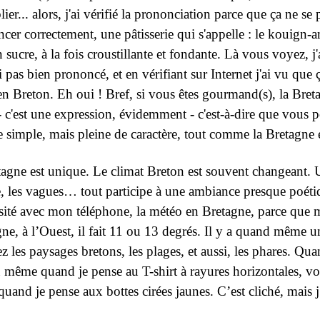
r... alors, j'ai vérifié la prononciation parce que ça ne 
oncer correctement, une pâtisserie qui s'appelle : le kouign-
 sucre, à la fois croustillante et fondante. Là vous voyez, j'
ai pas bien prononcé, et en vérifiant sur Internet j'ai vu que
n Breton. Eh oui ! Bref, si vous êtes gourmand(s), la Bretag
- c'est une expression, évidemment - c'est-à-dire que vous p
e simple, mais pleine de caractère, tout comme la Bretagne
agne est unique. Le climat Breton est souvent changeant. Un
ie, les vagues… tout participe à une ambiance presque poétiq
riosité avec mon téléphone, la météo en Bretagne, parce que m
ne, à l’Ouest, il fait 11 ou 13 degrés. Il y a quand même un
z les paysages bretons, les plages, et aussi, les phares. Qu
u même quand je pense au T-shirt à rayures horizontales, vo
quand je pense aux bottes cirées jaunes. C’est cliché, mais 