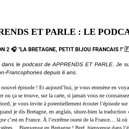
RENDS ET PARLE : LE PODCA
N 2 🎧​ "LA BRETAGNE, PETIT BIJOU FRANCAIS !"​ ​
e dans le podcast de APPRENDS ET PARLE. Je sui
non-Francophones depuis 6 ans.
n nouvel épisode ! Et aujourd’hui, je vous emmène en voya
r ou ça se trouve, sur la carte, si jamais vous ne connaisse
abord, je vous invite à potentiellement écouter l’épisode sur 
quand je dis Bretagne, en anglais, situez-bien la traduction 
gne c’est en France. À l’extrême ouest de la France… là où 
mystères… Bienvenue en Bretagne ! Bref, bienvenue dans l’é