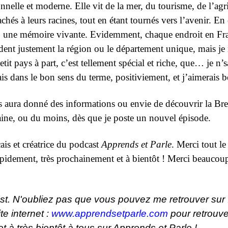
ionnelle et moderne. Elle vit de la mer, du tourisme, de l’a
hés à leurs racines, tout en étant tournés vers l’avenir.
En 
, une mémoire vivante. Evidemment, chaque endroit en Franc
endent justement la région ou le département unique, mais je
it pays à part, c’est tellement spécial et riche, que… je n’
s dans le bon sens du terme, positiviement, et j’aimerais be
s aura donné des informations ou envie de découvrir la Bre
aine, ou du moins, dès que je poste un nouvel épisode.
ais et créatrice du podcast
Apprends et Parle
. Merci tout le
apidement, très prochainement et à bientôt ! Merci beaucoup,
ast. N'oubliez pas que vous pouvez me retrouver sur
te internet :
www.apprendsetparle.com
pour retrouve
et à très bientôt à tous sur Apprends et Parle !