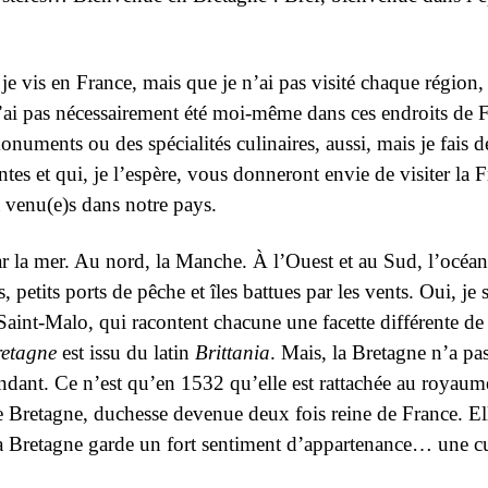
t je vis en France, mais que je n’ai pas visité chaque région
 n’ai pas nécessairement été moi-même dans ces endroits de 
onuments ou des spécialités culinaires, aussi, mais je fais
ntes et qui, je l’espère, vous donneront envie de visiter la F
à venu(e)s dans notre pays.
r la mer. Au nord, la Manche. À l’Ouest et au Sud, l’océan
, petits ports de pêche et îles battues par les vents. Oui, je
int-Malo, qui racontent chacune une facette différente de l
retagne
est issu du
latin
Brittania
. Mais, l
a Bretagne n’a pas
ndant. Ce n’est qu’en 1532 qu’elle est rattachée au royaum
 de Bretagne, duchesse devenue deux fois reine de France. El
a Bretagne garde un fort sentiment d’appartenance… une cul