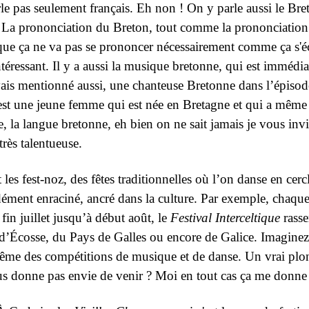
e pas seulement français. Eh non ! On y parle aussi le Bret
 La prononciation du Breton, tout comme la prononciation du
dire que ça ne va pas se prononcer nécessairement comme ça s'
intéressant. Il y a aussi la musique bretonne, qui est imméd
vais mentionné aussi, une chanteuse Bretonne dans l’épisode 
c'est une jeune femme qui est née en Bretagne et qui a mêm
e, la langue bretonne, eh bien on ne sait jamais je vous inv
rès talentueuse.
 les fest-noz, des fêtes traditionnelles où l’on danse en cer
ément enraciné, ancré dans la culture. Par exemple, chaque é
 fin juillet jusqu’à début août, le
Festival Interceltique
rasse
d’Écosse, du Pays de Galles ou encore de Galice. Imaginez : 
 même des compétitions de musique et de danse. Un vrai plong
us donne pas envie de venir ? Moi en tout cas ça me donne e