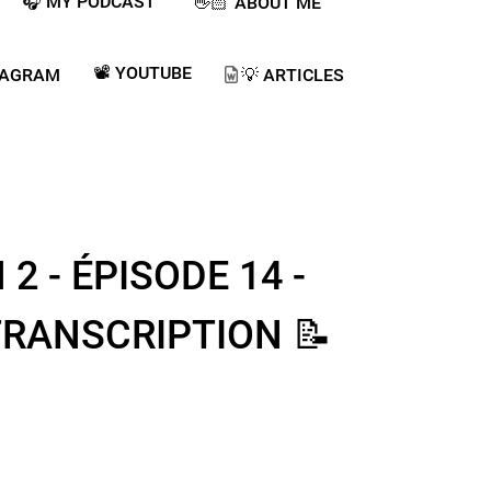
🎧 MY PODCAST ​
👋🏻 ABOUT ME
📽️ YOUTUBE
TAGRAM
💡​ ARTICLES
2 - ÉPISODE 14 -
​TRANSCRIPTION 📝​