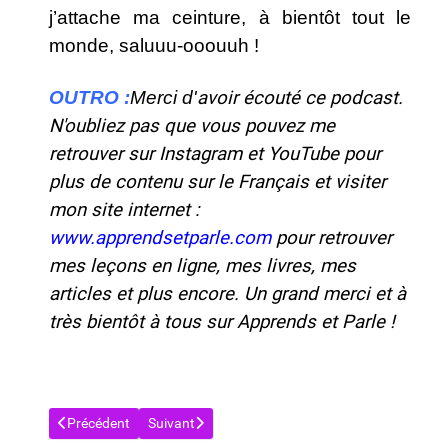
j’attache ma ceinture, à bientôt tout le
monde, saluuu-ooouuh !
OUTRO :
Merci d
'
avoir écouté ce podcast.
N'oubliez pas que vous pouvez me
retrouver sur Instagram et YouTube pour
plus de contenu sur le Français et visiter
mon site internet :
www.apprendsetparle.com
pour retrouver
mes leçons en ligne, mes livres, mes
articles et plus encore. Un grand merci et à
très bientôt à tous sur Apprends et Parle !
Article précédent : APPRENDS ET PARLE : LE PODCAST ! 🎧 SAI
Article suivant : APPRENDS ET PARLE : LE PODCA
Précédent
Suivant